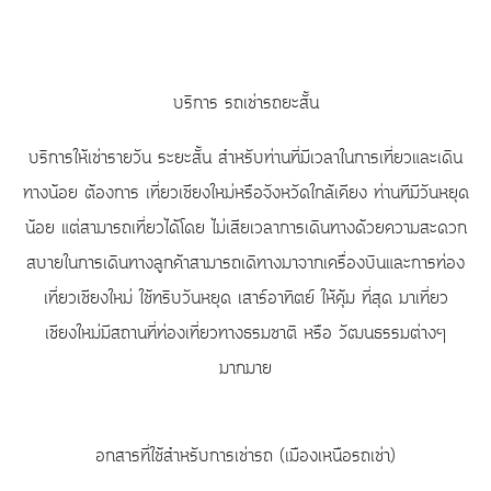
บริการ รถเช่ารถยะสั้น
บริการให้เช่ารายวัน ระยะสั้น สำหรับท่านที่มีเวลาในการเที่ยวและเดิน
ทางน้อย ต้องการ เที่ยวเชียงใหม่หรือจังหวัดใกล้เคียง ท่านทีมีวันหยุด
น้อย แต่สามารถเที่ยวได้โดย ไม่เสียเวลาการเดินทางด้วยความสะดวก
สบายในการเดินทางลูกค้าสามารถเดิทางมาจากเครื่องบินและการท่อง
เที่ยวเชียงใหม่ ใช้ทริบวันหยุด เสาร์อาทิตย์ ให้คุ้ม ที่สุด มาเที่ยว
เชียงใหม่มีสถานที่ท่องเที่ยวทางธรมชาติ หรือ วัฒนธรรมต่างๆ
มากมาย
อกสารที่ใช้สำหรับการเช่ารถ (เมืองเหนือรถเช่า)