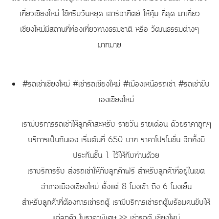
เที่ยวเชียงใหม่ ใช้ทริบวันหยุด เสาร์อาทิตย์ ให้คุ้ม ที่สุด มาเที่ยว
เชียงใหม่มีสถานที่ท่องเที่ยวทางธรมชาติ หรือ วัฒนธรรมต่างๆ
มากมาย
#รถเช่าเชียงใหม่ #เช่ารถเชียงใหม่ #เมืองเหนือรถเช่า #รถเช่าขับ
เองเชียงใหม่
เรามีบริการรถเช่าให้ลูกค้าสะหรับ รายวัน รายเดือน ด้วยราคาถูกๆ
บริการเป็นกันเอง เริ่มต้นที่ 650 บาท ราคาโปรโมชั่น อีกทั้งมี
ประกันชั้น 1 ไว้ให้กับท่านด้วย
เราบริการรับ ส่งรถเช่าให้กับลูกค้าฟรี สำหรับลูกค้าที่อยู่ในเขต
อำเภอเมืองเชียงใหม่ ตั้งแต่ 8 โมงเช้า ถึง 6 โมงเย็น
สำหรับลูกค้าที่ต้องการเช่ารถตู้ เรามีบริการเช่ารถตู้พร้อมคนขับให้
แก่ลูกค้า ในราคาพิเศษ >> เช่ารถตู้ เชียงใหม่