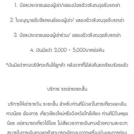
1. บัตรประชาชนของผู้เช่า/แสดงบัตรตัวจริงณจุดรับรถเช่า
2. ใบอนุญาตขับขี่รถยนต์ของผู้เช่า/ แสดงตัวจริงณจุดรับรถเช่า
3. บัตรประชาชนของผู้เช่าร่วม/ แสดงตัวจริงณจุดรับรถเช่า
Search
Search
for:
4. เงินมัดจำ 3,000 – 5,000บาทต่อคัน
*เงินมัดจำทางบริษัทจะคืนให้ลูกค้า หลังจากที่ได้ส่งคืนรถเรียบร้อยแล้ว
บริการ รถเช่ารถยะสั้น
บริการให้เช่ารายวัน ระยะสั้น สำหรับท่านที่มีเวลาในการเที่ยวและเดิน
ทางน้อย ต้องการ เที่ยวเชียงใหม่หรือจังหวัดใกล้เคียง ท่านทีมีวันหยุด
น้อย แต่สามารถเที่ยวได้โดย ไม่เสียเวลาการเดินทางด้วยความสะดวก
สบายในการเดินทางลูกค้าสามารถเดิทางมาจากเครื่องบินและการท่อง