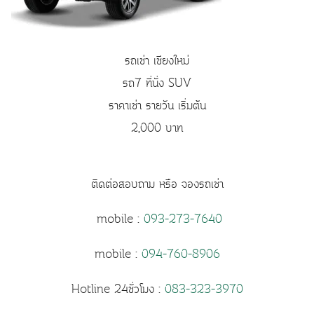
รถเช่า เชียงใหม่
รถ7 ที่นั่ง SUV
ราคาเช่า รายวัน เริ่มต้น
2,000 บาท
ติดต่อสอบถาม หรือ จองรถเช่า
mobile :
093-273-7640
mobile :
094-760-8906
Hotline 24ชั่วโมง
:
083-323-3970