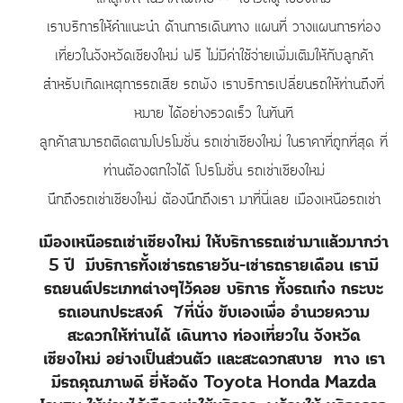
เราบริการให้คำแนะนำ ด้านการเดินทาง แผนที่ วางแผนการท่อง
เที่ยวในจังหวัดเชียงใหม่ ฟรี ไม่มีค่าใช้จ่ายเพิ่มเติมให้กับลูกค้า
สำหรับเกิดเหตุการรถเสีย รถพัง เราบริการเปลี่ยนรถให้ท่านถึงที่
หมาย ได้อย่างรวดเร็ว ในทันที
ลูกค้าสามารถติดตามโปรโมชั่น รถเช่าเชียงใหม่ ในราคาที่ถูกที่สุด ที่
ท่านต้องตกใจได้ โปรโมชั่น รถเช่าเชียงใหม่
นึกถึงรถเช่าเชียงใหม่ ต้องนึกถึงเรา มาที่นี่เลย เมืองเหนือรถเช่า
เมืองเหนือรถเช่าเชียงใหม่ ให้บริการรถเช่ามาแล้วมากว่า
5 ปี มีบริการทั้งเช่ารถรายวัน-เช่ารถรายเดือน เรามี
รถยนต์ประเภทต่างๆไว้คอย บริการ ทั้งรถเก๋ง กระบะ
รถเอนกประสงค์ 7ที่นั่ง ขับเองเพื่อ อำนวยความ
สะดวกให้ท่านได้ เดินทาง ท่องเที่ยวใน จังหวัด
เชียงใหม่ อย่างเป็นส่วนตัว และสะดวกสบาย ทาง เรา
มีรถคุณภาพดี ยี่ห้อดัง Toyota Honda Mazda